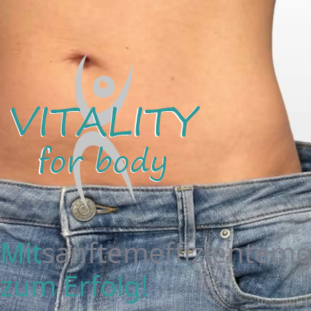
Mit
sanftem
effizientem
zum Erfolg!